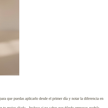
ara que puedas aplicarlo desde el primer día y notar la diferencia en
a en tu mejor aliada. Incluso si no sabes por dónde empezar, podrás