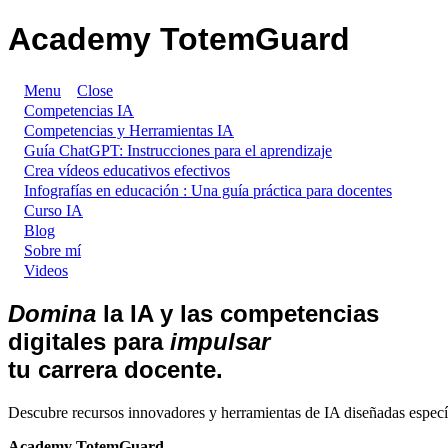
Academy TotemGuard
Menu
Close
Competencias IA
Competencias y Herramientas IA
Guía ChatGPT: Instrucciones para el aprendizaje
Crea vídeos educativos efectivos
Infografías en educación : Una guía práctica para docentes
Curso IA
Blog
Sobre mí
Videos
Domina
la IA y las competencias
digitales para
impulsar
tu carrera docente.
Descubre recursos innovadores y herramientas de IA diseñadas específ
Academy TotemGuard.