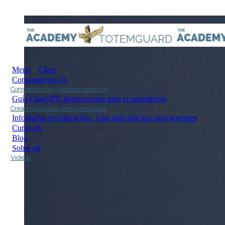
Menu
Close
Competencias IA
Competencias y Herramientas IA
Guía ChatGPT: Instrucciones para el aprendizaje
Crea vídeos educativos efectivos
Infografías en educación : Una guía práctica para docentes
Curso IA
Blog
Sobre mí
Videos